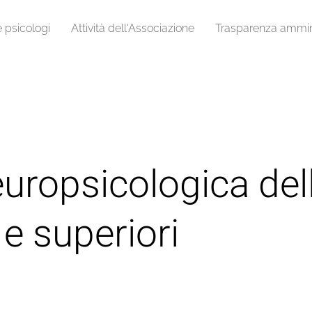
e psicologi
Attività dell'Associazione
Trasparenza ammini
uropsicologica dell
 e superiori