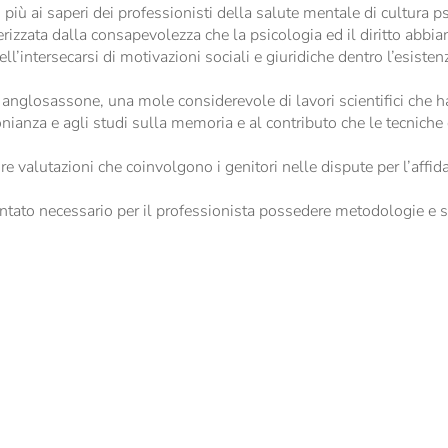
i più ai saperi dei professionisti della salute mentale di cultura p
rizzata dalla consapevolezza che la psicologia ed il diritto abbi
l’intersecarsi di motivazioni sociali e giuridiche dentro l’esistenz
o anglosassone, una mole considerevole di lavori scientifici che 
onianza e agli studi sulla memoria e al contributo che le tecniche
re valutazioni che coinvolgono i genitori nelle dispute per l’aff
tato necessario per il professionista possedere metodologie e str