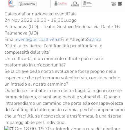
Categoria
Formazione ed eventi
Data
24 Nov 2022
18:00
-
19:30
Luogo
Palmanova (UD) - Teatro Gustavo Modena, via Dante 16
Palmanova (UD)
Email
eventi@psicoattivita.it
File Allegato
Scarica
“Oltre la resilienza: l’antifragilità per affrontare le
complessità della vita”
Una difficoltà, o un momento difficile può essere
trasformato in un’opportunità?
Se la chiave della nostra evoluzione fosse proprio nelle
esperienze che getteremmo volentieri via, considerandole
un intralcio al nostro cammino?
Quando ci si imbatte in una nostra fragilità in genere ce ne
rammarichiamo, ci sentiamo deboli e vulnerabili. Quando
intraprendiamo un cammino che porta alla consapevolezza
dell’antifragilità tutto questo cambia, perché comprendiamo
che la fragilità, se riconosciuta e trasformata, è una risorsa
impareggiabile per l’individuo.
Ore 18.00-19.30 > Introduzione a cura del direttore