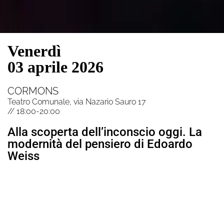
Venerdì
03 aprile 2026
CORMONS
Teatro Comunale, via Nazario Sauro 17
// 18:00-20:00
Alla scoperta dell’inconscio oggi. La
modernità del pensiero di Edoardo
Weiss
INTRODUZIONE
Claudio Tonzar, direttore scientifico VI Festival della
Psicologia in Friuli Venezia Giulia, Università di Urbino
Tiziano Agostini, professore ordinario di Psicologia
Generale, Dipartimento di Scienze della Vita, Università